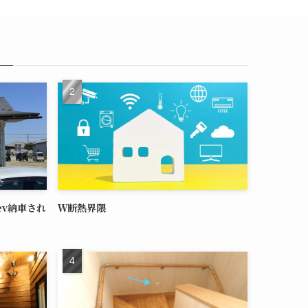
ev納車され
Ｗ断熱界隈