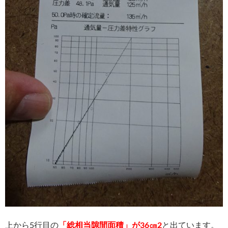
上から5行目の
「総相当隙間面積」が36㎝2
と出ています。