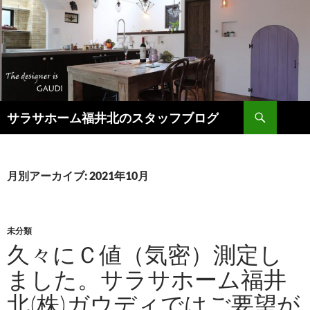
検
サラサホーム福井北のスタッフブログ
索
コ
ン
テ
ン
月別アーカイブ: 2021年10月
ツ
へ
ス
キ
未分類
ッ
久々にＣ値（気密）測定し
プ
ました。サラサホーム福井
北(株)ガウディではご要望が