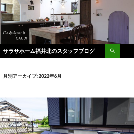
検
サラサホーム福井北のスタッフブログ
索
コ
ン
テ
ン
月別アーカイブ: 2022年6月
ツ
へ
ス
キ
ッ
プ