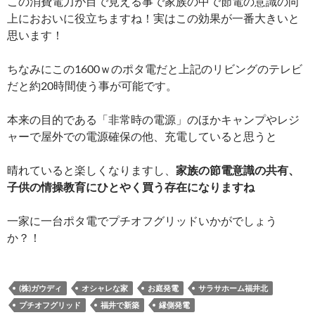
この消費電力が目で見える事で家族の中で節電の意識の向
上におおいに役立ちますね！実はこの効果が一番大きいと
思います！
ちなみにこの1600ｗのポタ電だと上記のリビングのテレビ
だと約20時間使う事が可能です。
本来の目的である「非常時の電源」のほかキャンプやレジ
ャーで屋外での電源確保の他、充電していると思うと
晴れていると楽しくなりますし、
家族の節電意識の共有、
子供の情操教育にひとやく買う存在になりますね
一家に一台ポタ電でプチオフグリッドいかがでしょう
か？！
(株)ガウディ
オシャレな家
お庭発電
サラサホーム福井北
プチオフグリッド
福井で新築
縁側発電