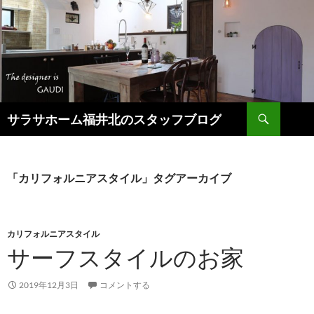
検
サラサホーム福井北のスタッフブログ
索
コ
ン
テ
ン
「カリフォルニアスタイル」タグアーカイブ
ツ
へ
ス
キ
カリフォルニアスタイル
ッ
サーフスタイルのお家
プ
2019年12月3日
コメントする