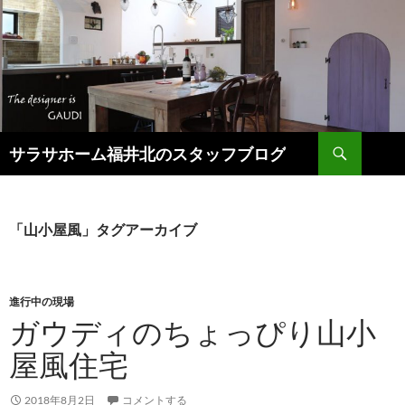
検
サラサホーム福井北のスタッフブログ
索
コ
ン
テ
ン
「山小屋風」タグアーカイブ
ツ
へ
ス
キ
進行中の現場
ッ
ガウディのちょっぴり山小
プ
屋風住宅
2018年8月2日
コメントする