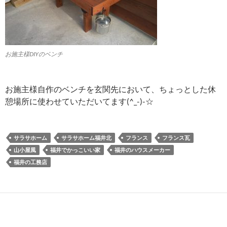
お施主様DIYのベンチ
お施主様自作のベンチを玄関先において、ちょっとした休
憩場所に使わせていただいてます(^_-)-☆
サラサホーム
サラサホーム福井北
フランス
フランス瓦
山小屋風
福井でかっこいい家
福井のハウスメーカー
福井の工務店