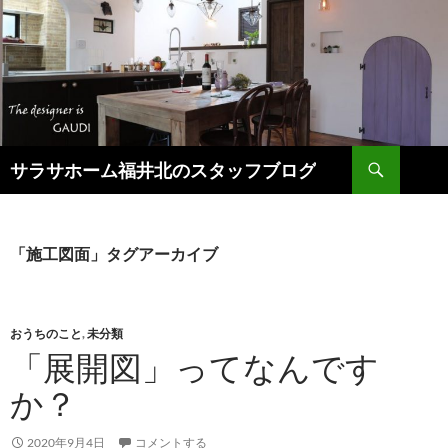
検
サラサホーム福井北のスタッフブログ
索
コ
ン
テ
ン
「施工図面」タグアーカイブ
ツ
へ
ス
キ
おうちのこと
,
未分類
ッ
「展開図」ってなんです
プ
か？
2020年9月4日
コメントする